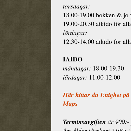
torsdagar:
18.00-19.00 bokken & jo f
19.00-20.30 aikido för all
lördagar:
12.30-14.00 aikido för all
IAIDO
måndagar:
18.00-19.30
lördagar:
11.00-12.00
Här hittar du Enighet på
Maps
Terminsavgiften
är 900:- 
års ålder (årskort 2100:-)