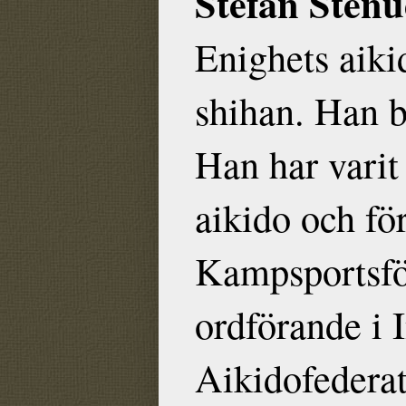
Stefan Sten
Enighets aiki
shihan. Han b
Han har varit
aikido och f
Kampsportsfö
ordförande i 
Aikidofedera