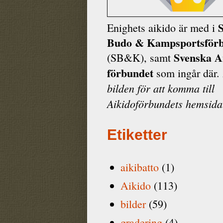
Enighets aikido är med i
Budo & Kamp­sports­för
Svenska A
(SB&K), samt
förbundet
som ingår där.
bilden för att komma till
Aikidoförbundets hemsida
Etiketter
aikibatto
(1)
Aikido
(113)
bilder
(59)
gradering
(4)