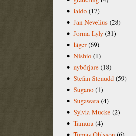
iaido
(17)
Jan Nevelius
(28)
Jorma Lyly
(31)
läger
(69)
Nishio
(1)
nybörjare
(18)
Stefan Stenudd
(59)
Sugano
(1)
Sugawara
(4)
Sylvia Mucke
(2)
Tamura
(4)
Tomas Ohlsson
(6)