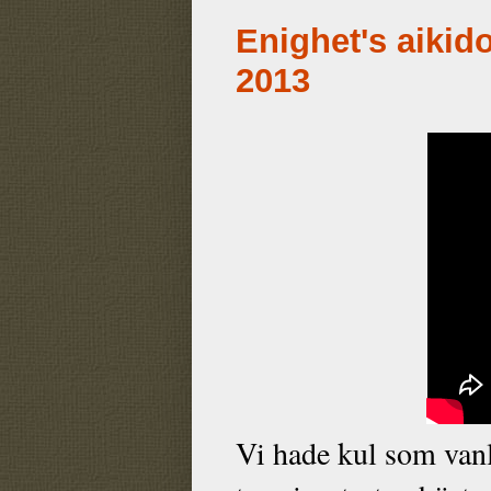
Enighet's aikid
2013
Vi hade kul som vanl