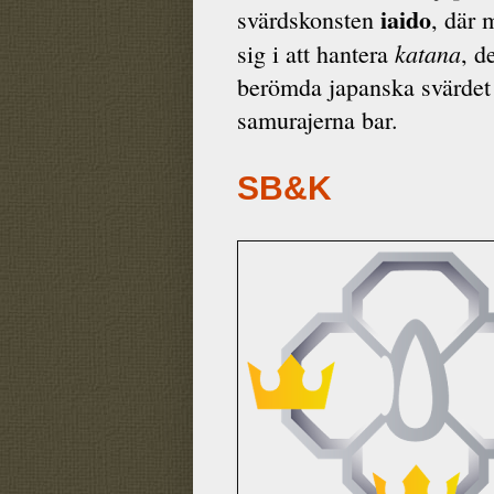
iaido
svärdskonsten
, där 
katana
sig i att hantera
, d
berömda japanska svärde
samurajerna bar.
SB&K