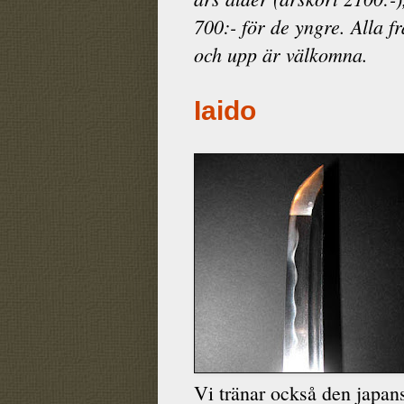
700:- för de yngre. Alla f
och upp är välkomna.
Iaido
Vi tränar också den japan