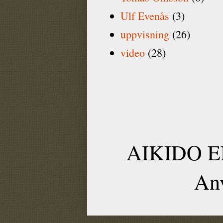
Ulf Evenås
(3)
uppvisning
(26)
video
(28)
AIKIDO EN
An