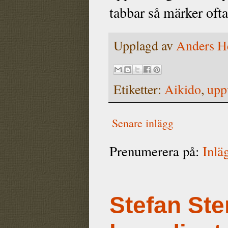
tabbar så märker ofta
Upplagd av
Anders H
Etiketter:
Aikido
,
upp
Senare inlägg
Prenumerera på:
Inlä
Stefan Ste