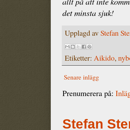
allt på att inte kom
det minsta sjuk!
Upplagd av
Stefan St
Etiketter:
Aikido
,
nyb
Senare inlägg
Prenumerera på:
Inlä
Stefan Ste