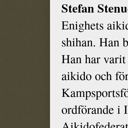
Stefan Sten
Enighets aiki
shihan. Han b
Han har varit
aikido och f
Kampsportsfö
ordförande i 
Aikidofedera