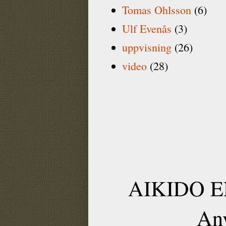
Tomas Ohlsson
(6)
Ulf Evenås
(3)
uppvisning
(26)
video
(28)
AIKIDO EN
An