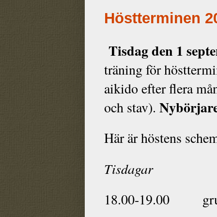
Höstterminen 2
Tisdag den 1 sept
träning för hösttermin
aikido efter flera m
Nybörjare
och stav).
Här är höstens sche
Tisdagar
18.00-19.00
gr