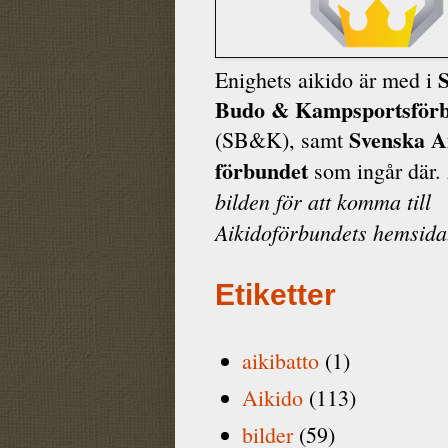
Enighets aikido är med i
Budo & Kamp­sports­för
Svenska A
(SB&K), samt
förbundet
som ingår där.
bilden för att komma till
Aikidoförbundets hemsida
Etiketter
aikibatto
(1)
Aikido
(113)
bilder
(59)