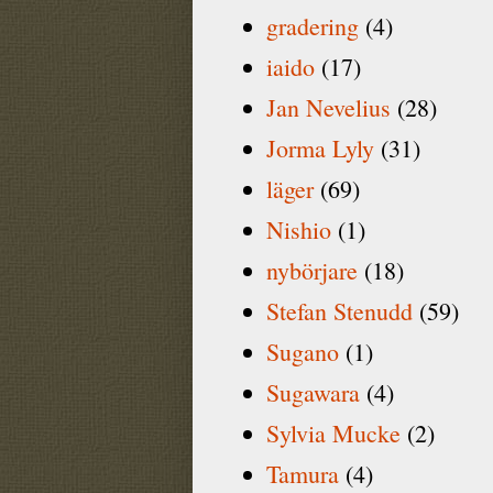
gradering
(4)
iaido
(17)
Jan Nevelius
(28)
Jorma Lyly
(31)
läger
(69)
Nishio
(1)
nybörjare
(18)
Stefan Stenudd
(59)
Sugano
(1)
Sugawara
(4)
Sylvia Mucke
(2)
Tamura
(4)