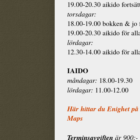
19.00-20.30 aikido fortsät
torsdagar:
18.00-19.00 bokken & jo f
19.00-20.30 aikido för all
lördagar:
12.30-14.00 aikido för all
IAIDO
måndagar:
18.00-19.30
lördagar:
11.00-12.00
Här hittar du Enighet på
Maps
Terminsavgiften
är 900:- 