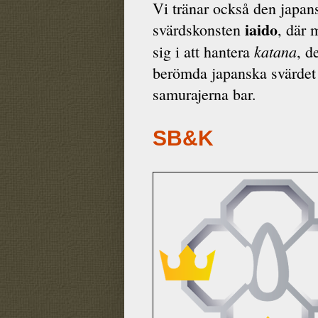
Vi tränar också den japan
iaido
svärdskonsten
, där 
katana
sig i att hantera
, d
berömda japanska svärde
samurajerna bar.
SB&K