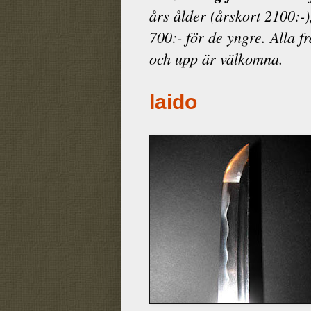
års ålder (årskort 2100:-)
700:- för de yngre. Alla f
och upp är välkomna.
Iaido