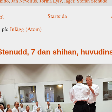
kido
,
Jan Nevelius
,
Jorma Lyly
,
läger
,
Stefan Stenudd
gg
Startsida
 på:
Inlägg (Atom)
Stenudd, 7 dan shihan, huvudin