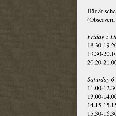
Här är sch
(Observera 
Friday 5 D
18.30-19.2
19.30-20.1
20.20-21.0
Saturday 6
11.00-12.3
13.00-14.0
14.15-15.1
15.30-16.3