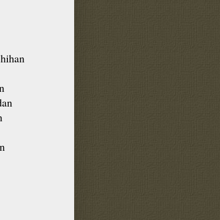
shihan
n
dan
n
an