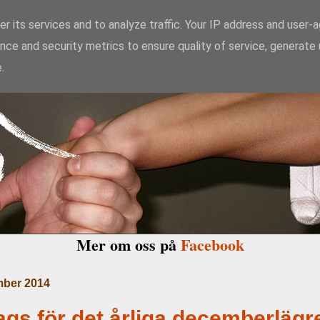
r its services and to analyze traffic. Your IP address and user-
nce and security metrics to ensure quality of service, generate
kido Enighet i Ma
.
Mer om oss på
Facebook
mber 2014
ags för det årliga decemberlägr