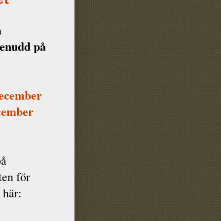
a
tenudd på
ecember
cember
på
ten för
 här: