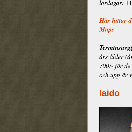
lördagar:
11
Här hittar 
Maps
Terminsavgi
års ålder (å
700:- för de
och upp är 
Iaido