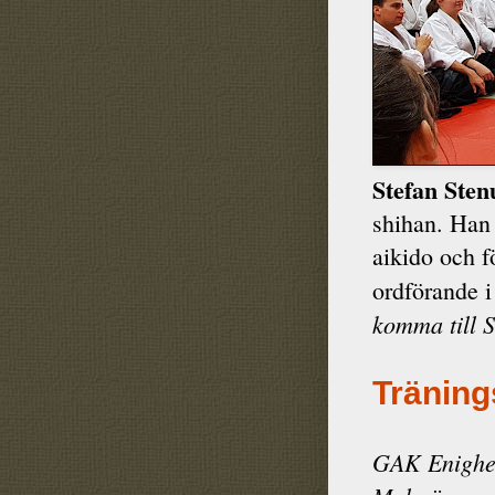
Stefan Ste
shihan. Han 
aikido och 
ordförande i
komma till 
Träning
GAK Enighet