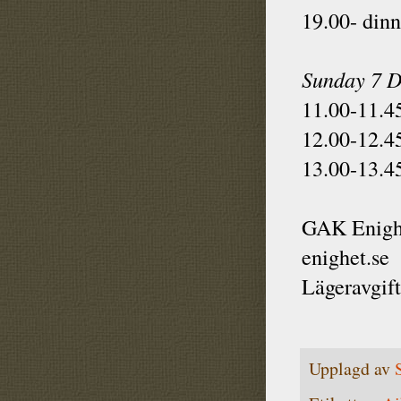
19.00- dinn
Sunday 7 
11.00-11.4
12.00-12.4
13.00-13.4
GAK Enighe
enighet.se
Lägeravgif
Upplagd av