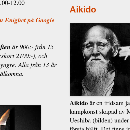
.00-12.00
Aikido
du Enighet på Google
ften
är 900:- från 15
rskort 2100:-), och
 yngre. Alla från 13 år
välkomna.
Aikido
är en fridsam j
kampkonst skapad av M
Ueshiba (bilden) under
första hälft. Det finns 