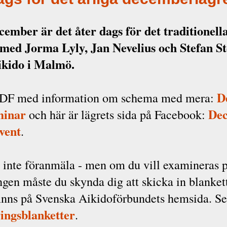
cember är det åter dags för det traditionell
 med Jorma Lyly, Jan Nevelius och Stefan S
ikido i Malmö.
D
PDF med information om schema med mera:
minar
De
och här är lägrets sida på Facebook:
vent
.
 inte föranmäla - men om du vill examineras 
gen måste du skynda dig att skicka in blanket
inns på Svenska Aikidoförbundets hemsida. Se
ingsblanketter
.