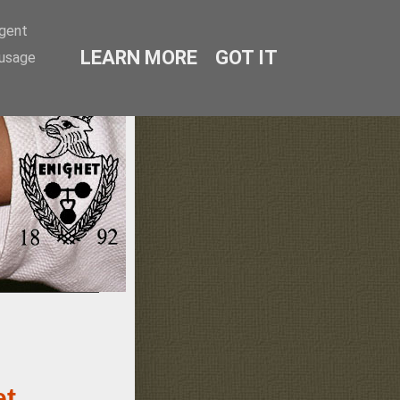
agent
LEARN MORE
GOT IT
 usage
lmö
et