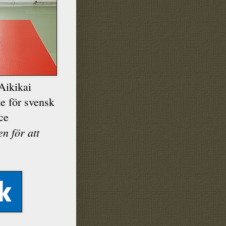
Aikikai
e för svensk
ce
en för att