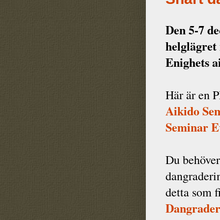
Den 5-7 de
helglägret
Enighets a
Här är en 
Aikido Se
Seminar E
Du behöver
dangraderin
detta som f
Dangrader