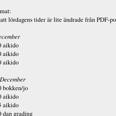
emat:
att lördagens tider är lite ändrade från PDF-po
ecember
0 aikido
0 aikido
0 aikido
 December
0 bokken/jo
0 aikido
5 aikido
0 dan grading