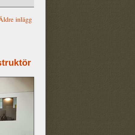
Äldre inlägg
struktör