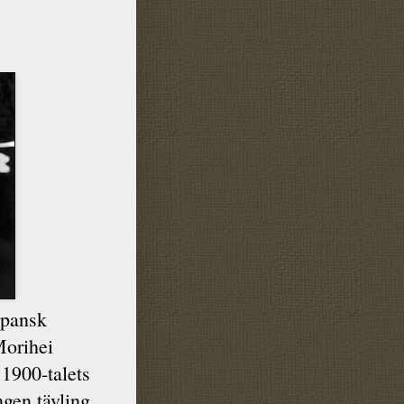
apansk
orihei
 1900-talets
ingen tävling