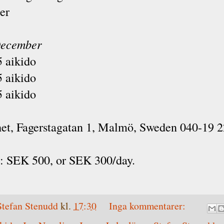
er
December
5 aikido
5 aikido
5 aikido
t, Fagerstagatan 1, Malmö, Sweden 040-19 2
t: SEK 500, or SEK 300/day.
Stefan Stenudd
kl.
17:30
Inga kommentarer: