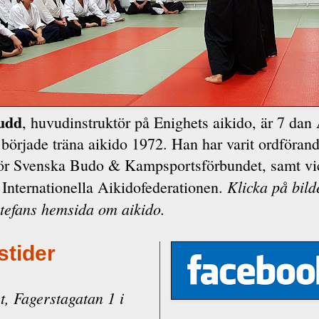
nudd
, huvudinstruktör på Enighets aikido, är 7 dan 
började träna aikido 1972. Han har varit ordförand
för Svenska Budo & Kampsportsförbundet, samt vi
Klicka på bild
 Internationella Aikidofederationen.
Stefans hemsida om aikido.
stider
, Fagerstagatan 1 i