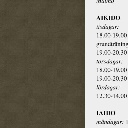
Malmö
AIKIDO
tisdagar:
18.00-19.00 
grundtränin
19.00-20.30 
torsdagar:
18.00-19.00 
19.00-20.30 
lördagar:
12.30-14.00 
IAIDO
måndagar:
1