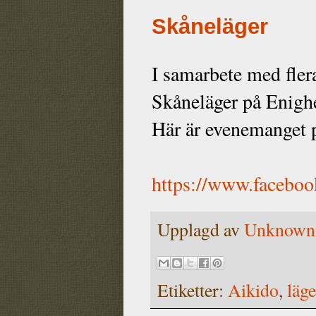
Skåneläger
I samarbete med flera
Skåneläger på Enigh
Här är evenemanget 
https://www.facebo
Upplagd av
Unknown
Etiketter:
Aikido
,
läge