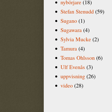
nybörjare
(18)
Stefan Stenudd
(59)
Sugano
(1)
Sugawara
(4)
Sylvia Mucke
(2)
Tamura
(4)
Tomas Ohlsson
(6)
Ulf Evenås
(3)
uppvisning
(26)
video
(28)