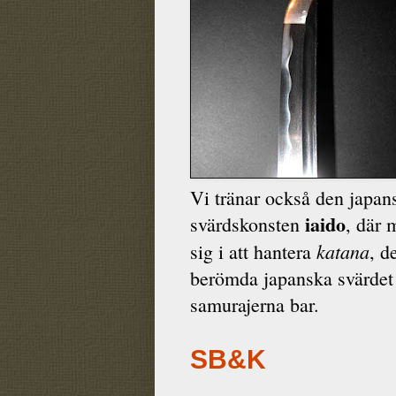
Vi tränar också den japan
iaido
svärdskonsten
, där 
katana
sig i att hantera
, d
berömda japanska svärde
samurajerna bar.
SB&K