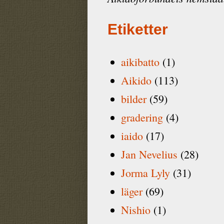
Etiketter
aikibatto
(1)
Aikido
(113)
bilder
(59)
gradering
(4)
iaido
(17)
Jan Nevelius
(28)
Jorma Lyly
(31)
läger
(69)
Nishio
(1)