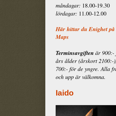
måndagar:
18.00-19.30
lördagar:
11.00-12.00
Här hittar du Enighet på
Maps
Terminsavgiften
är 900:- 
års ålder (årskort 2100:-)
700:- för de yngre. Alla f
och upp är välkomna.
Iaido