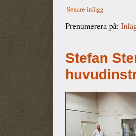
Senare inlägg
Prenumerera på:
Inlä
Stefan Ste
huvudinst