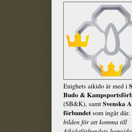
Enighets aikido är med i
Budo & Kamp­sports­för
Svenska A
(SB&K), samt
förbundet
som ingår där.
bilden för att komma till
Aikidoförbundets hemsida