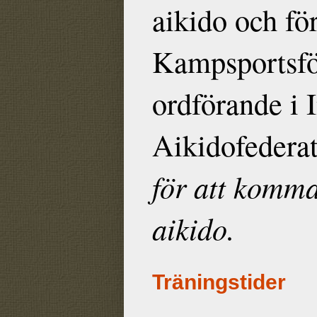
aikido och f
Kampsportsfö
ordförande i 
Aikidofedera
för att komma
aikido.
Träningstider