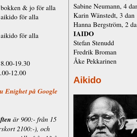
Sabine Neumann, 4 da
bokken & jo för alla
Karin Wänstedt, 3 dan
aikido för alla
Hanna Bergström, 2 d
IAIDO
aikido för alla
Stefan Stenudd
Fredrik Broman
Åke Pekkarinen
8.00-19.30
.00-12.00
Aikido
du Enighet på Google
ften
är 900:- från 15
rskort 2100:-), och