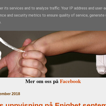
r its services and to analyze traffic. Your IP address and user-
nce and security metrics to ensure quality of service, generate
kido Enighet i Ma
.
Mer om oss på
Facebook
ember 2018
s uppvisning på Enighet septe