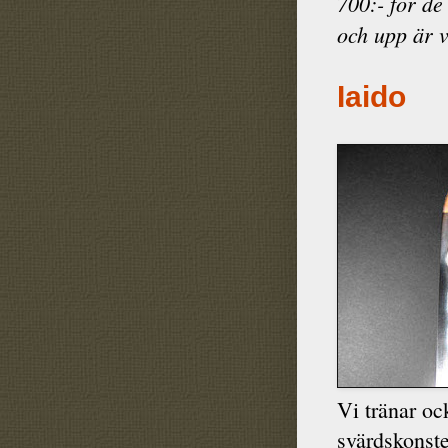
700:- för de
och upp är 
Iaido
Vi tränar oc
svärdskonst