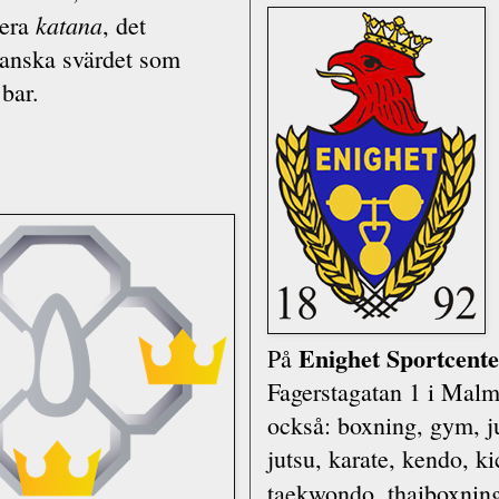
katana
tera
, det
anska svärdet som
bar.
Enighet Sport­cent
På
Fagerstagatan 1 i Malm
också: boxning, gym, j
jutsu, karate, kendo, ki
taekwondo, thaiboxnin