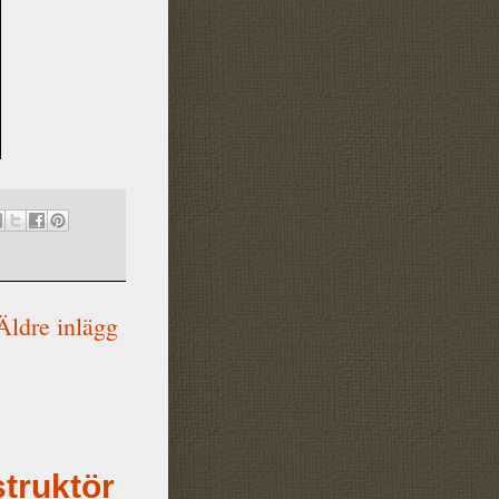
Äldre inlägg
struktör