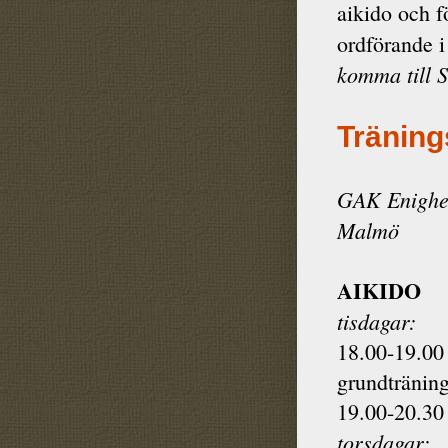
aikido och 
ordförande i
komma till 
Träning
GAK Enighet
Malmö
AIKIDO
tisdagar:
18.00-19.00 
grundtränin
19.00-20.30 
torsdagar: