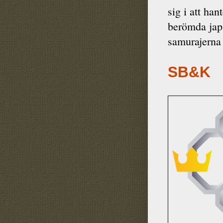
sig i att han
berömda jap
samurajerna 
SB&K