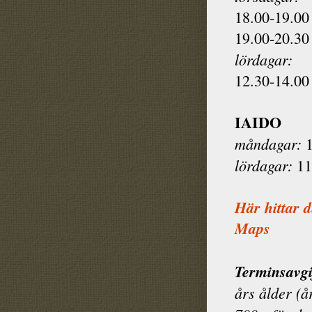
18.00-19.00 
19.00-20.30 
lördagar:
12.30-14.00 
IAIDO
måndagar:
1
lördagar:
11
Här hittar 
Maps
Terminsavgi
års ålder (å