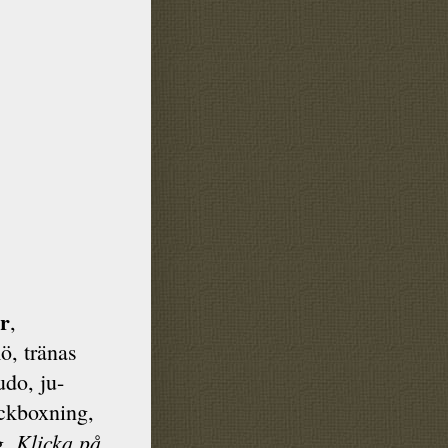
er
,
ö, tränas
udo, ju-
ck­boxning,
Klicka på
g.