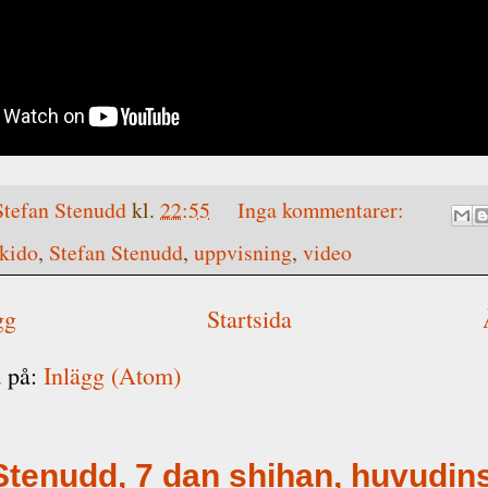
Stefan Stenudd
kl.
22:55
Inga kommentarer:
kido
,
Stefan Stenudd
,
uppvisning
,
video
gg
Startsida
 på:
Inlägg (Atom)
Stenudd, 7 dan shihan, huvudin