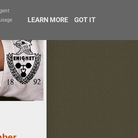
agent
LEARN MORE
GOT IT
 usage
lmö
mber