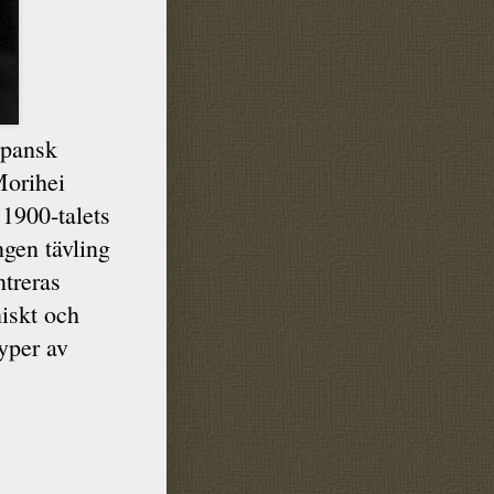
apansk
orihei
 1900-talets
ingen tävling
ntreras
iskt och
typer av