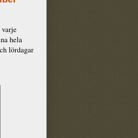
 varje
mna hela
och lördagar