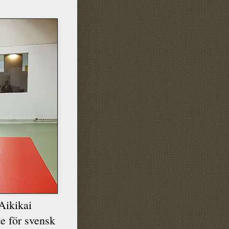
Aikikai
e för svensk