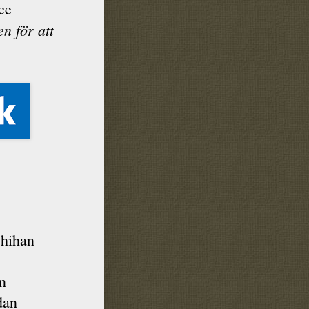
ce
en för att
shihan
n
dan