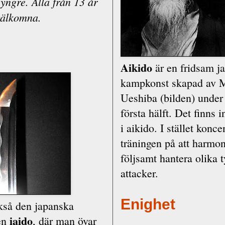
 yngre. Alla från 13 år
välkomna.
Aikido
är en fridsam j
kampkonst skapad av M
Ueshiba (bilden) under
första hälft. Det finns 
i aikido. I stället konce
träningen på att harmon
följsamt hantera olika 
attacker.
Enighet
kså den japanska
iaido
en
, där man övar