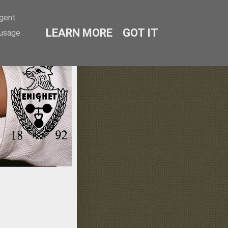
agent
LEARN MORE
GOT IT
 usage
lmö