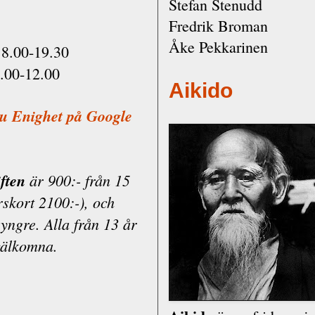
Stefan Stenudd
Fredrik Broman
Åke Pekkarinen
8.00-19.30
.00-12.00
Aikido
du Enighet på Google
ften
är 900:- från 15
rskort 2100:-), och
 yngre. Alla från 13 år
välkomna.