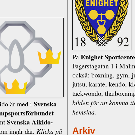
Enighet Sport­cent
På
Fagerstagatan 1 i Malm
också: boxning, gym, j
jutsu, karate, kendo, ki
taekwondo, thaiboxnin
bilden för att komma ti
Svenska
kido är med i
hemsida.
p­sports­förbundet
Svenska Aikido­
amt
Arkiv
Klicka på
om ingår där.