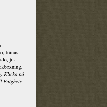
er
,
ö, tränas
udo, ju-
ck­boxning,
Klicka på
g.
ll Enighets