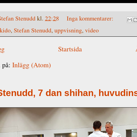
Stefan Stenudd
kl.
22:28
Inga kommentarer:
kido
,
Stefan Stenudd
,
uppvisning
,
video
gg
Startsida
 på:
Inlägg (Atom)
Stenudd, 7 dan shihan, huvudin