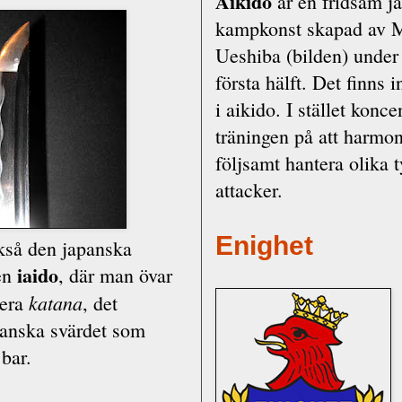
Aikido
är en fridsam j
kampkonst skapad av M
Ueshiba (bilden) under
första hälft. Det finns 
i aikido. I stället konce
träningen på att harmon
följsamt hantera olika 
attacker.
Enighet
kså den japanska
iaido
en
, där man övar
katana
tera
, det
anska svärdet som
bar.