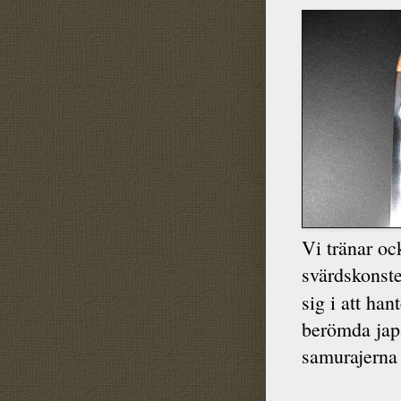
Vi tränar oc
svärdskonst
sig i att han
berömda jap
samurajerna 