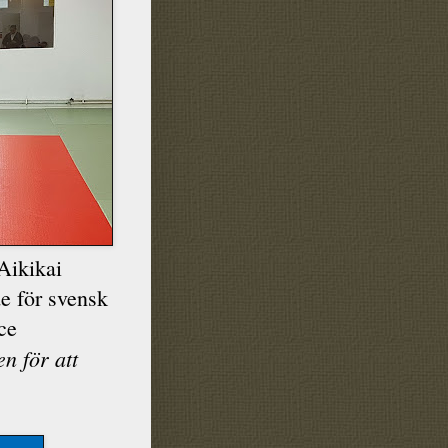
Aikikai
e för svensk
ce
en för att