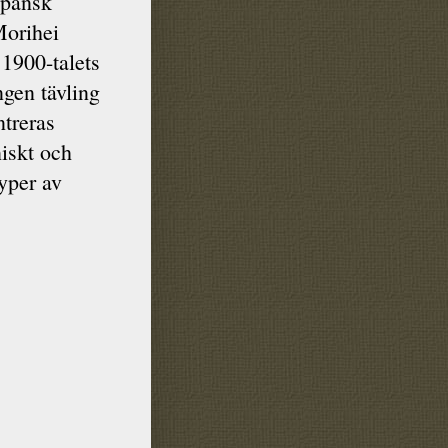
apansk
orihei
 1900-talets
ingen tävling
ntreras
iskt och
typer av