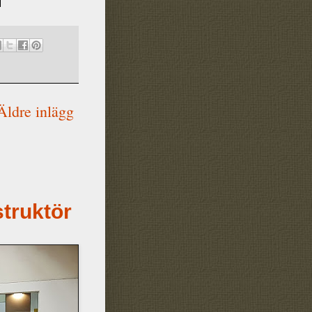
Äldre inlägg
struktör