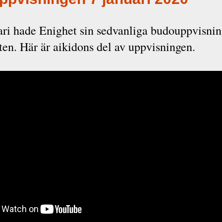
ri hade Enighet sin sedvanliga budouppvisnin
ten. Här är aikidons del av uppvisningen.