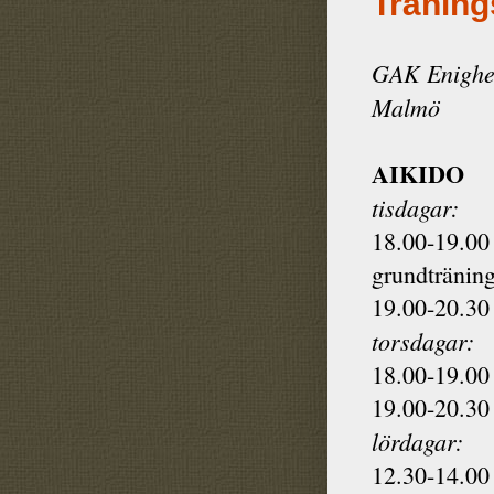
Träning
GAK Enighet
Malmö
AIKIDO
tisdagar:
18.00-19.00 
grundtränin
19.00-20.30 
torsdagar:
18.00-19.00 
19.00-20.30 
lördagar:
12.30-14.00 