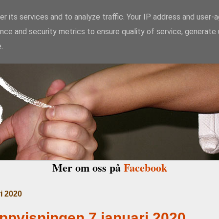
r its services and to analyze traffic. Your IP address and user-
nce and security metrics to ensure quality of service, generate
kido Enighet i Ma
.
Mer om oss på
Facebook
ri 2020
ppvisningen 7 januari 2020