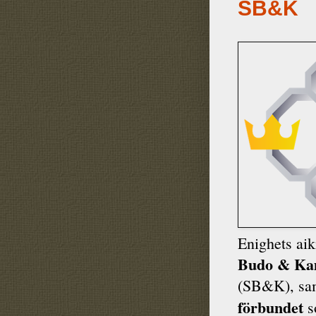
SB&K
Enighets ai
Budo & Kam
(SB&K), s
förbundet
s