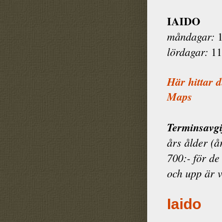
IAIDO
måndagar:
1
lördagar:
11
Här hittar 
Maps
Terminsavgi
års ålder (å
700:- för de
och upp är 
Iaido