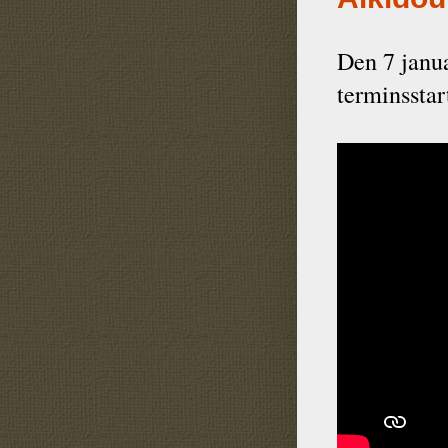
Den 7 janua
terminsstar