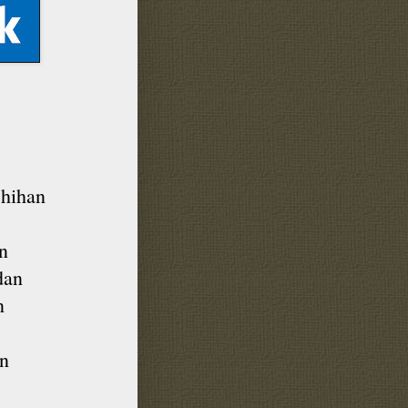
shihan
n
dan
n
an