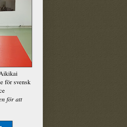
Aikikai
e för svensk
ce
en för att