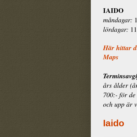
IAIDO
måndagar:
1
lördagar:
11
Här hittar 
Maps
Terminsavgi
års ålder (å
700:- för de
och upp är 
Iaido