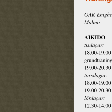
GAK Enighet
Malmö
AIKIDO
tisdagar:
18.00-19.00 
grundtränin
19.00-20.30 
torsdagar:
18.00-19.00 
19.00-20.30 
lördagar:
12.30-14.00 