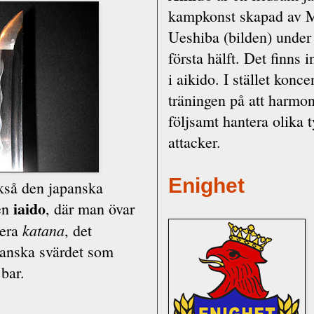
kampkonst skapad av M
Ueshiba (bilden) under
första hälft. Det finns 
i aikido. I stället konce
träningen på att harmon
följsamt hantera olika 
attacker.
Enighet
kså den japanska
iaido
en
, där man övar
katana
tera
, det
anska svärdet som
bar.