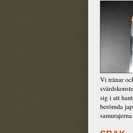
Vi tränar oc
svärdskonst
sig i att han
berömda jap
samurajerna 