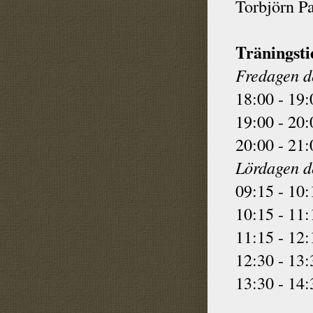
Torbjörn P
Träningsti
Fredagen d
18:00 - 19:
19:00 - 20:
20:00 - 21:
Lördagen d
09:15 - 10:
10:15 - 11:
11:15 - 12:
12:30 - 13:
13:30 - 14: