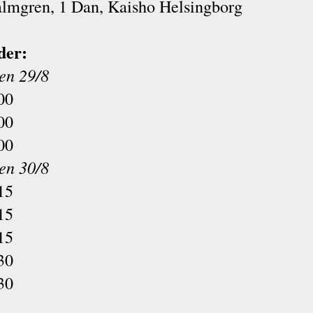
almgren, 1 Dan, Kaisho Helsingborg
der:
en 29/8
00
00
00
en 30/8
15
15
15
30
30