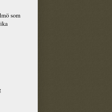
Malmö som
lika
g