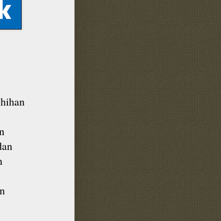
shihan
n
dan
n
an