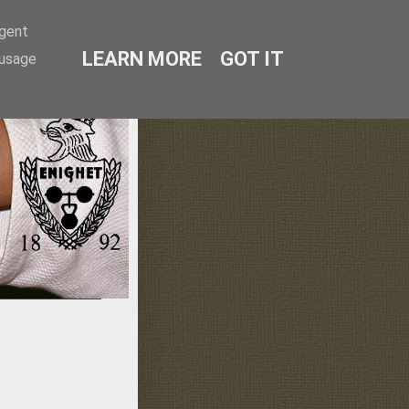
agent
LEARN MORE
GOT IT
 usage
lmö