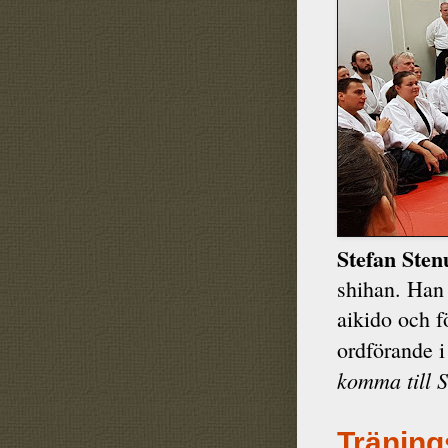
Stefan Ste
shihan. Han 
aikido och 
ordförande i
komma till 
Träning