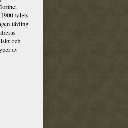
orihei
 1900-talets
ingen tävling
ntreras
iskt och
typer av