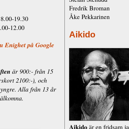
Fredrik Broman
Åke Pekkarinen
8.00-19.30
.00-12.00
Aikido
du Enighet på Google
ften
är 900:- från 15
rskort 2100:-), och
 yngre. Alla från 13 år
välkomna.
Aikido
är en fridsam j