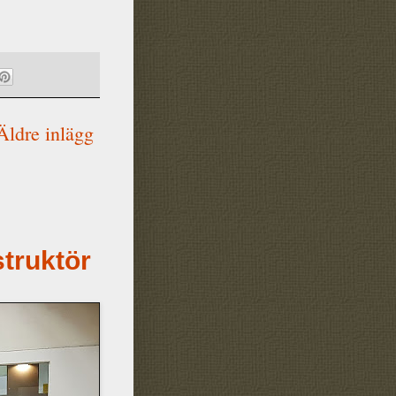
Äldre inlägg
struktör