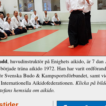
nudd
, huvudinstruktör på Enighets aikido, är 7 dan 
började träna aikido 1972. Han har varit ordförand
för Svenska Budo & Kampsportsförbundet, samt vi
Klicka på bild
 Internationella Aikidofederationen.
Stefans hemsida om aikido.
stider