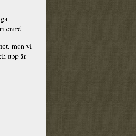
iga
i entré.
et, men vi
ch upp är