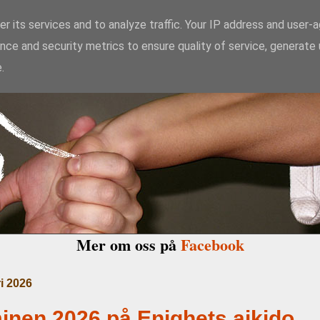
r its services and to analyze traffic. Your IP address and user-
nce and security metrics to ensure quality of service, generate
kido Enighet i Ma
.
Mer om oss på
Facebook
ri 2026
inen 2026 på Enighets aikido