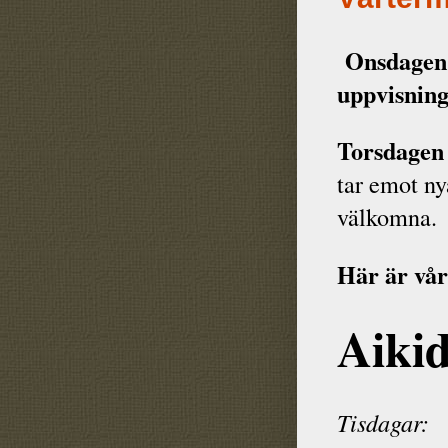
Onsdagen 
uppvisnin
Torsdagen 
tar emot ny
välkomna.
Här är vår
Aiki
Tisdagar: