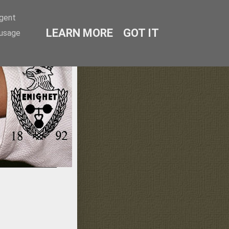
agent
LEARN MORE
GOT IT
 usage
lmö