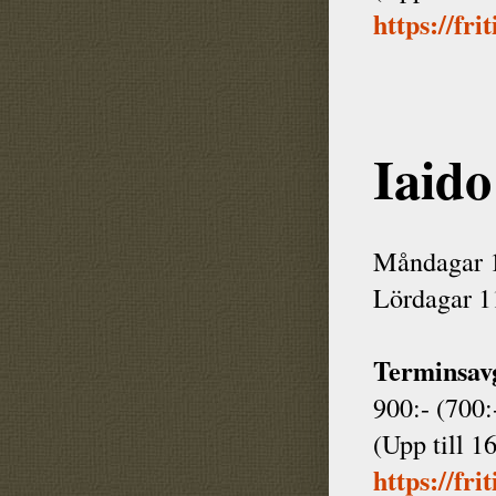
https://fri
Iaido
Måndagar 1
Lördagar 1
Terminsavg
900:- (700:
(Upp till 1
https://fri