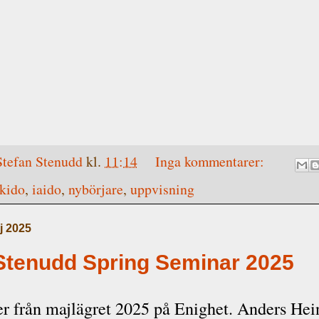
Stefan Stenudd
kl.
11:14
Inga kommentarer:
kido
,
iaido
,
nybörjare
,
uppvisning
j 2025
Stenudd Spring Seminar 2025
er från majlägret 2025 på Enighet. Anders Hei