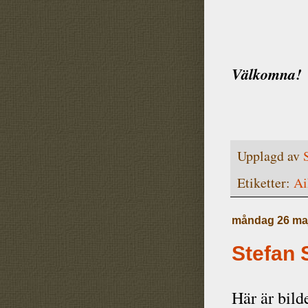
Välkomna!
Upplagd av
Etiketter:
Ai
måndag 26 ma
Stefan 
Här är bild