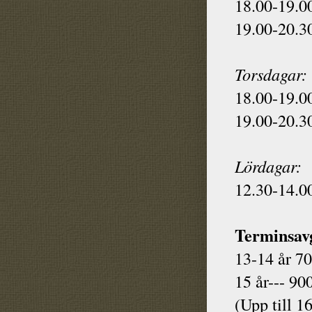
18.00-19.00
19.00-20.30
Torsdagar:
18.00-19.00
19.00-20.30
Lördagar:
12.30-14.00
Terminsavg
13-14 år 70
15 år--- 900
(Upp till 1