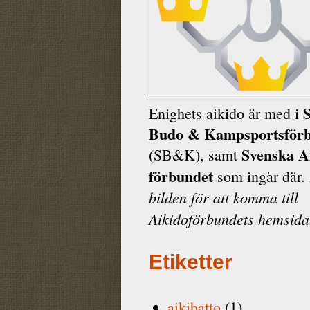
Enighets aikido är med i
Budo & Kamp­sports­för
Svenska A
(SB&K), samt
förbundet
som ingår där.
bilden för att komma till
Aikidoförbundets hemsida
Etiketter
aikibatto
(1)