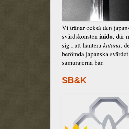
Vi tränar också den japan
iaido
svärdskonsten
, där 
katana
sig i att hantera
, d
berömda japanska svärde
samurajerna bar.
SB&K