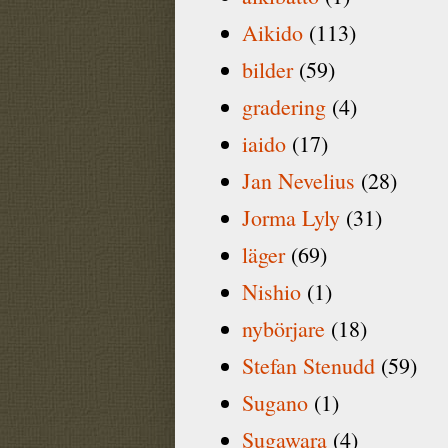
Aikido
(113)
bilder
(59)
gradering
(4)
iaido
(17)
Jan Nevelius
(28)
Jorma Lyly
(31)
läger
(69)
Nishio
(1)
nybörjare
(18)
Stefan Stenudd
(59)
Sugano
(1)
Sugawara
(4)