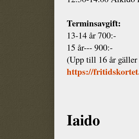
Terminsavgift:
13-14 år 700:-
15 år--- 900:-
(Upp till 16 år gälle
https://fritidskorte
Iaido