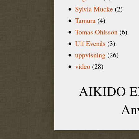
Sylvia Mucke
(2)
Tamura
(4)
Tomas Ohlsson
(6)
Ulf Evenås
(3)
uppvisning
(26)
video
(28)
AIKIDO EN
An