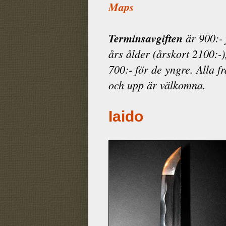
Maps
Terminsavgiften
är 900:- 
års ålder (årskort 2100:-)
700:- för de yngre. Alla f
och upp är välkomna.
Iaido