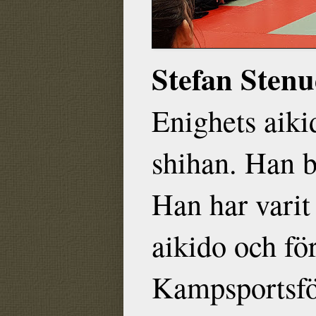
Stefan Sten
Enighets aiki
shihan. Han b
Han har varit
aikido och f
Kampsportsfö