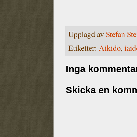
Upplagd av
Stefan St
Etiketter:
Aikido
,
iaid
Inga kommentar
Skicka en kom