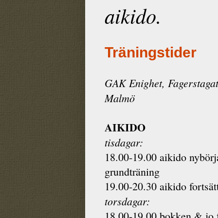
aikido.
Träningstider
GAK Enighet, Fagerstagat
Malmö
AIKIDO
tisdagar:
18.00-19.00 aikido nybörj
grundträning
19.00-20.30 aikido fortsät
torsdagar:
18.00-19.00 bokken & jo f