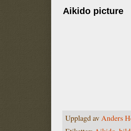
Aikido picture
Upplagd av
Anders H
Etiketter:
Aikido
,
bild