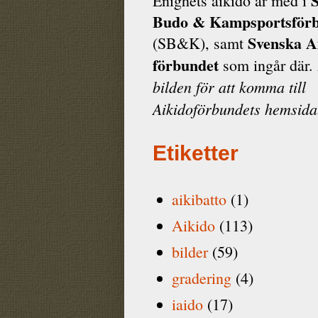
Enighets aikido är med i
Budo & Kamp­sports­för
Svenska A
(SB&K), samt
förbundet
som ingår där.
bilden för att komma till
Aikidoförbundets hemsida
Etiketter
aikibatto
(1)
Aikido
(113)
bilder
(59)
gradering
(4)
iaido
(17)