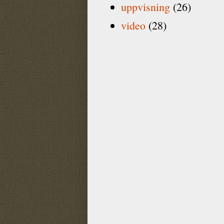
uppvisning
(26)
video
(28)