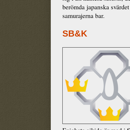
berömda japanska svärde
samurajerna bar.
SB&K