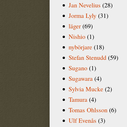
Jan Nevelius
(28)
Jorma Lyly
(31)
läger
(69)
Nishio
(1)
nybörjare
(18)
Stefan Stenudd
(59)
Sugano
(1)
Sugawara
(4)
Sylvia Mucke
(2)
Tamura
(4)
Tomas Ohlsson
(6)
Ulf Evenås
(3)