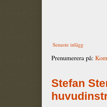
Senaste inlägg
Prenumerera på:
Komm
Stefan Ste
huvudinst