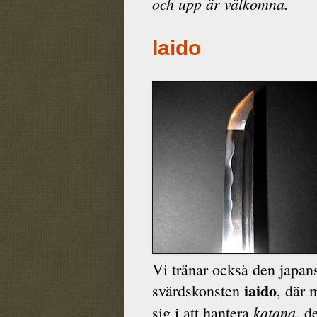
och upp är välkomna.
Iaido
Vi tränar också den japan
iaido
svärdskonsten
, där 
katana
sig i att hantera
, d