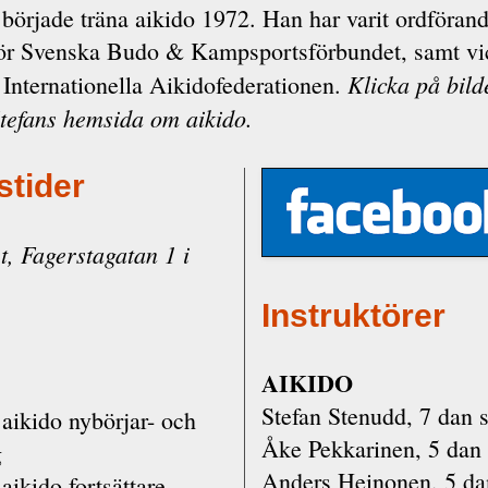
började träna aikido 1972. Han har varit ordförand
för Svenska Budo & Kampsportsförbundet, samt vi
Klicka på bild
 Internationella Aikidofederationen.
Stefans hemsida om aikido.
stider
, Fagerstagatan 1 i
Instruktörer
AIKIDO
Stefan Stenudd, 7 dan 
aikido nybörjar- och
Åke Pekkarinen, 5 dan
g
Anders Heinonen, 5 da
aikido fortsättare