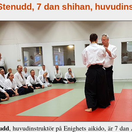
Stenudd, 7 dan shihan, huvudin
nudd
, huvudinstruktör på Enighets aikido, är 7 dan 