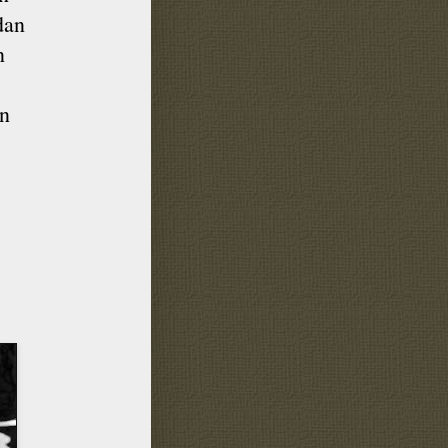
dan
n
an