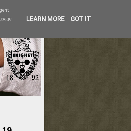
agent
LEARN MORE
GOT IT
 usage
lmö
 19