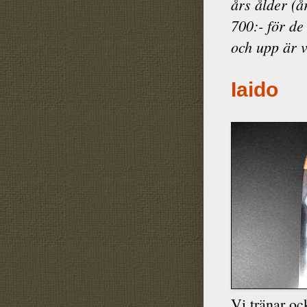
års ålder (å
700:- för de
och upp är 
Iaido
Vi tränar oc