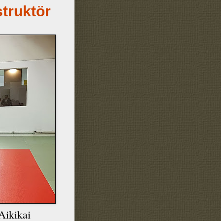
struktör
Aikikai