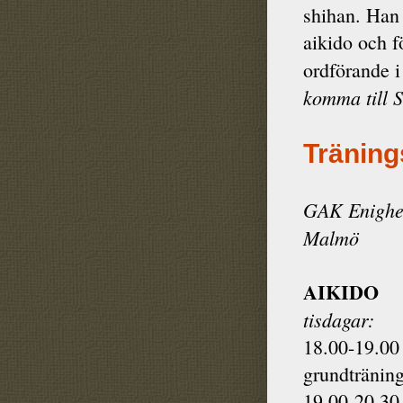
shihan. Han 
aikido och 
ordförande i
komma till 
Träning
GAK Enighet
Malmö
AIKIDO
tisdagar:
18.00-19.00 
grundtränin
19.00-20.30 