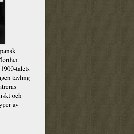
apansk
orihei
 1900-talets
ingen tävling
ntreras
iskt och
typer av