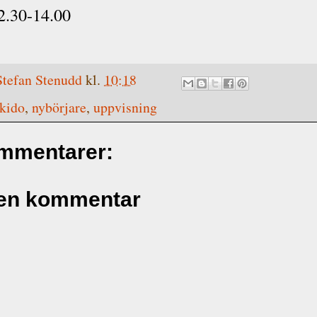
2.30-14.00
Stefan Stenudd
kl.
10:18
kido
,
nybörjare
,
uppvisning
ommentarer:
 en kommentar