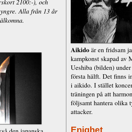
rskort 2100:-), och
 yngre. Alla från 13 år
välkomna.
Aikido
är en fridsam j
kampkonst skapad av M
Ueshiba (bilden) under
första hälft. Det finns 
i aikido. I stället konce
träningen på att harmon
följsamt hantera olika 
attacker.
Enighet
kså den japanska