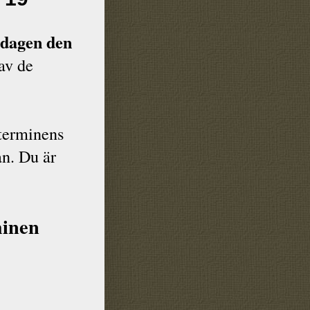
dagen den
av de
tterminens
an. Du är
minen