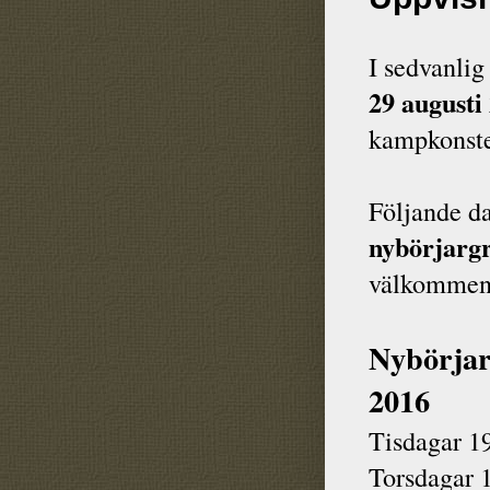
I sedvanlig
29 augusti 
kampkonste
Följande d
nybörjarg
välkommen 
Nybörjar
2016
Tisdagar 1
Torsdagar 