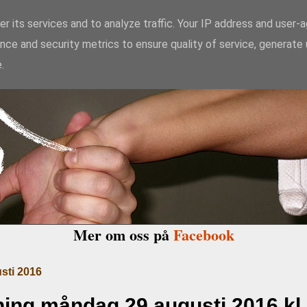
r its services and to analyze traffic. Your IP address and user-
nce and security metrics to ensure quality of service, generate
kido Enighet i Ma
.
Mer om oss på
Facebook
sti 2016
ing måndag 29 augusti 2016 kl.