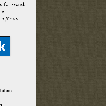
e för svensk
ce
en för att
shihan
n