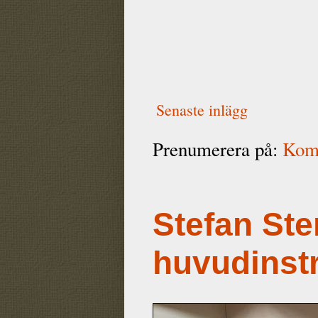
Senaste inlägg
Prenumerera på:
Komm
Stefan Ste
huvudinst