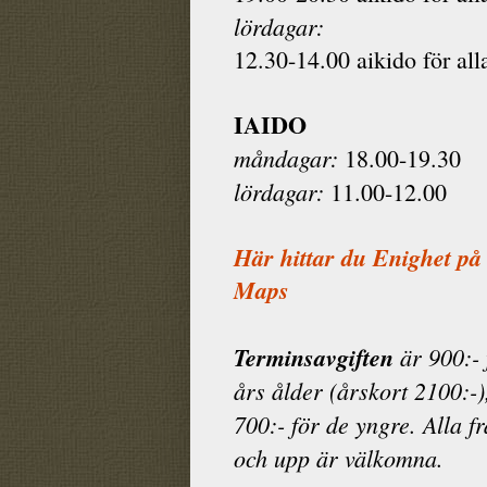
lördagar:
12.30-14.00 aikido för all
IAIDO
måndagar:
18.00-19.30
lördagar:
11.00-12.00
Här hittar du Enighet på
Maps
Terminsavgiften
är 900:- 
års ålder (årskort 2100:-)
700:- för de yngre. Alla f
och upp är välkomna.