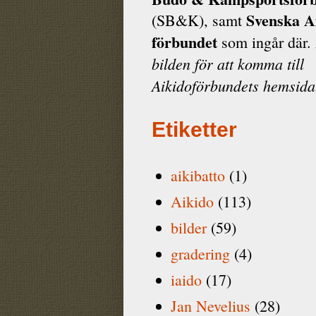
Svenska A
(SB&K), samt
förbundet
som ingår där.
bilden för att komma till
Aikidoförbundets hemsida
Etiketter
aikibatto
(1)
Aikido
(113)
bilder
(59)
gradering
(4)
iaido
(17)
Jan Nevelius
(28)