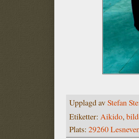
Upplagd av
Stefan St
Etiketter:
Aikido
,
bild
Plats:
29260 Lesneven