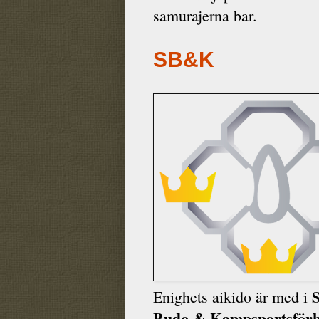
samurajerna bar.
SB&K
Enighets aikido är med i
Budo & Kamp­sports­för