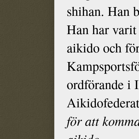
shihan. Han b
Han har varit
aikido och f
Kampsportsfö
ordförande i 
Aikidofedera
för att komma
aikido.