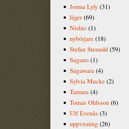
Jorma Lyly
(31)
läger
(69)
Nishio
(1)
nybörjare
(18)
Stefan Stenudd
(59)
Sugano
(1)
Sugawara
(4)
Sylvia Mucke
(2)
Tamura
(4)
Tomas Ohlsson
(6)
Ulf Evenås
(3)
uppvisning
(26)