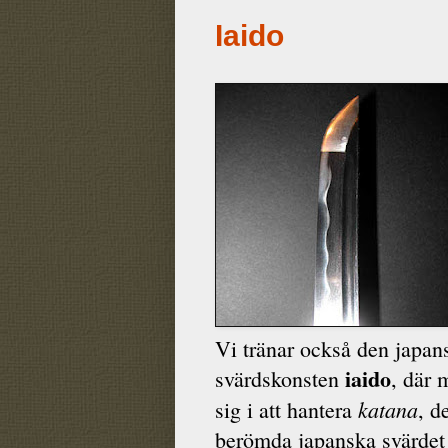
Iaido
Vi tränar också den japan
iaido
svärdskonsten
, där 
katana
sig i att hantera
, d
berömda japanska svärde