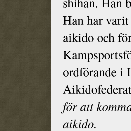
shihan. Han b
Han har varit
aikido och f
Kampsportsfö
ordförande i 
Aikidofedera
för att komma
aikido.