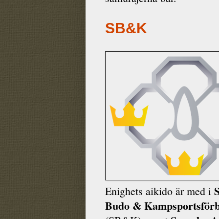
SB&K
Enighets aikido är med i
Budo & Kamp­sports­för