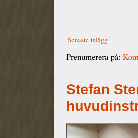
Senaste inlägg
Prenumerera på:
Komm
Stefan Ste
huvudinst