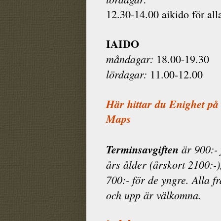
12.30-14.00 aikido för all
IAIDO
måndagar:
18.00-19.30
lördagar:
11.00-12.00
Här hittar du Enighet på
Maps
Terminsavgiften
är 900:- 
års ålder (årskort 2100:-)
700:- för de yngre. Alla f
och upp är välkomna.