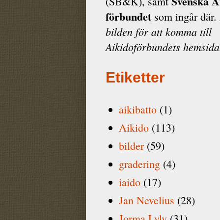
Svenska A
(SB&K), samt
förbundet
som ingår där.
bilden för att komma till
Aikidoförbundets hemsida
Etiketter
aikibatto
(1)
Aikido
(113)
bilder
(59)
gradering
(4)
iaido
(17)
Jan Nevelius
(28)
Jorma Lyly
(31)