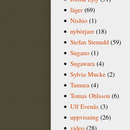
läger
(69)
Nishio
(1)
nybörjare
(18)
Stefan Stenudd
(59)
Sugano
(1)
Sugawara
(4)
Sylvia Mucke
(2)
Tamura
(4)
Tomas Ohlsson
(6)
Ulf Evenås
(3)
uppvisning
(26)
video
(28)