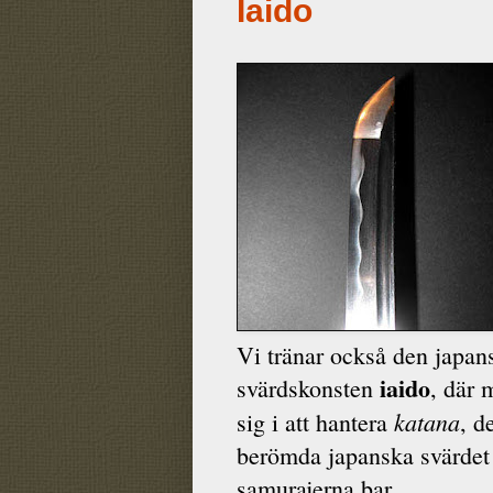
Iaido
Vi tränar också den japan
iaido
svärdskonsten
, där 
katana
sig i att hantera
, d
berömda japanska svärde
samurajerna bar.